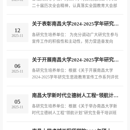
二十届历次全会精神，认真落实全国教育大会部
署，全面贯彻落实习近平总书记关于教育的重要
论述，切实推进新时代立德树人工程，提升思想
关于表彰南昌大学2024-2025学年研究生思政教育宣传工作系列评优工作的决定
政治工作的针对性与实效性，教...
12
各研究生培养单位： 为充分调动广大研究生参与
2025-11
宣传工作的积极性和主动性，努力营造奋发向
上、追求卓越的校园舆论氛围，为学校加快建设
具有江西底色、中国特色的世界一流大学汇聚强
关于开展南昌大学2024-2025学年研究生思政教育宣传工作系列评优工作结果公示
大精神力量，根据 《关于开展南...
06
各研究生培养单位：根据《关于开展南昌大学
2025-11
2024-2025学年研究生思政教育宣传工作系列评优
工作的提示》，经个人提交申请、培养单位审核
及学校组织评审，拟确定食品学院张庭培等 10 名
南昌大学新时代立德树人工程“领航计划”研究生骨干培训班第五期结业学员、优秀学员及第六期拟录取学员名单公示
研究生为2024-2025学年研究生...
05
各研究生培养单位：根据《关于举办南昌大学新
2025-11
时代立德树人工程“领航计划”研究生骨干培训班
（第五期）的通知》（南大研工函〔2024〕54
号），经专题学习、实践训练、结业考核、报党