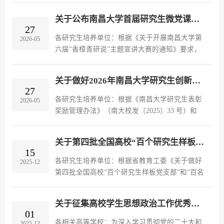
竞选答辩等环节，拟确定新一届研究生团委、研
关于公布南昌大学首届研究生微党课大赛 暨第六届“香樟青研说”主题宣讲大赛获奖情况的通知
究生会、研究生融媒体中心、“...
27
各研究生培养单位：根据《关于开展南昌大学第
2026-05
六届“香樟青研说”主题宣讲大赛的通知》要求，
经各培养单位推荐、承办单位初评、现场复核，
决赛现场展演，评委打分，党委研究生工作部审
关于做好2026年南昌大学研究生创新奖评选工作的通知
定，现决定对在本次大赛中表...
27
各研究生培养单位：根据《南昌大学研究生表彰
2026-05
奖励管理办法》（南大校发〔2025〕33 号）和
《南昌大学研究生创新奖实施办法》等文件精
神， 为激励研究生潜心科研、勇于创新、积极实
关于第四批全国高校“百个研究生样板党支部”和“百名研究生党员标兵”暨第二批全省高校“十个研究生样板党支部”和“十名研究生党员标兵”拟推荐对象的公示
践，培育拔尖创新人 才，助力学校...
15
各研究生培养单位：根据省教育工委《关于做好
2025-12
第四批全国高校“百个研究生样板党支部”和“百名
研究生党员标兵”申报工作暨第二批全省高校“十
个研究生样板党支部”和“十名研究生党员标兵”创
关于征集高校学生思想政治工作优秀案例的通知
建工作的通知》要求...
01
各相关高等学校：为深入学习贯彻党的二十大和
2025-12