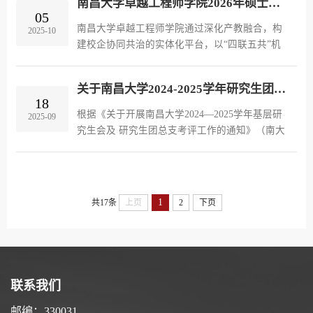
南昌大学卓越工程师学院2026年硕士研究生招生简章
委研究生工作部审定，准予崔晓...
05
南昌大学卓越工程师学院通过深化产教融合，构
2025-10
建校企协同共治的实体化平台，以“四联五共”机
制推动工学交替培养模式，聚焦关键领域核心技
术攻关，培养能解决复杂工程问题、服务国家战
关于南昌大学2024-2025学年研究生团学工作考核及评优结果的公示
略和区域经济社会发展重点产...
18
根据《关于开展南昌大学2024—2025学年基层研
2025-09
究生会及 研究生团总支考评工作的通知》（南大
研工函〔2025〕23号） 要求和《南昌大学研究生
会章程》的有关规定，经各培养单位 研究生团学
组织申报、述职答辩、校研究...
1
共17条
上页
2
下页
联系我们
邮编：330031