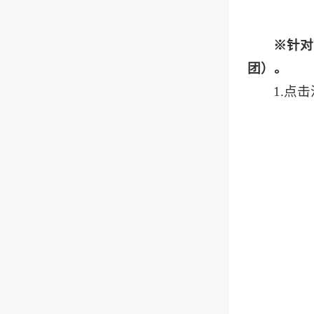
※针对
团）。
1.点