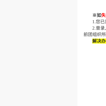
※如
失
1.您
2.曾
前团组织所
解决办